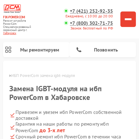
+7 (421) 252-92-35
Ежедневно, с 10:00 до 20:00
FIX-POWERCOM
Ремонт устройств
+7 (800) 302-71-75
PowerCom
Специализированный
Звонок бесплатный по РФ
cервисный центр г.
Хабаровск
Мы ремонтируем
Позвонить
овске
ИБП PowerCom замена igbt-модуля
Замена IGBT-модуля на ибп
PowerCom в Хабаровске
Привезем и увезем ибп PowerCom собственной
доставкой
Гарантия на наши работы по ремонту ибп
до 3-х лет
PowerCom
Срочный ремонт ибп PowerCom в течении часа