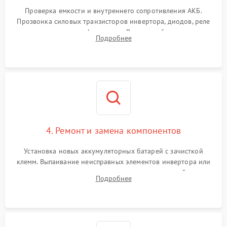
Проверка емкости и внутреннего сопротивления АКБ.
Прозвонка силовых транзисторов инвертора, диодов, реле
переключения и трансформатора. Визуальный поиск вздутых
Подробнее
конденсаторов и прогаров на печатной плате.
4. Ремонт и замена компонентов
Установка новых аккумуляторных батарей с зачисткой
клемм. Выпаивание неисправных элементов инвертора или
цепи зарядки и монтаж новых радиодеталей.
Подробнее
Восстановление поврежденных токоведущих дорожек и
замена реле.