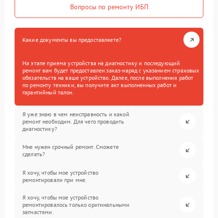
Вопросы по ремонту ИБП
Какие документы вы предоставляете?
На этапе приема устройства на диагностику и последующий
ремонт вам будет предоставлен заказ-наряд с указанием страховых
обязательств на ваше устройство. Далее, после выполнения работ
по ремонту техники, вы получите акт выполненных работ и
гарантийный талон.
Я уже знаю в чем неисправность и какой
ремонт необходим. Для чего проводить
диагностику?
Мне нужен срочный ремонт. Сможете
сделать?
Я хочу, чтобы мое устройство
ремонтировали при мне.
Я хочу, чтобы мое устройство
ремонтировалось только оригинальными
запчастями.