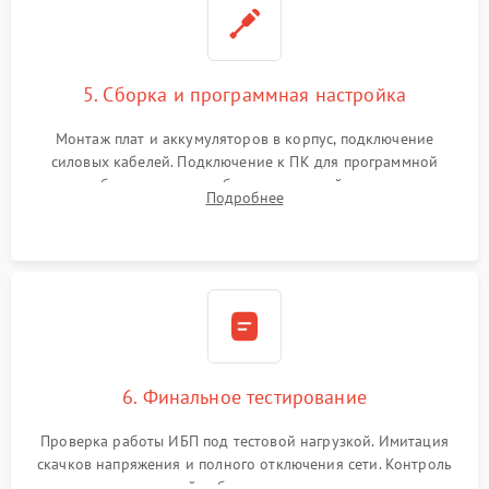
5. Сборка и программная настройка
Монтаж плат и аккумуляторов в корпус, подключение
силовых кабелей. Подключение к ПК для программной
калибровки констант батареи, настройки порогов
Подробнее
срабатывания AVR и сброса счетчиков старения АКБ.
6. Финальное тестирование
Проверка работы ИБП под тестовой нагрузкой. Имитация
скачков напряжения и полного отключения сети. Контроль
времени автономной работы, температурного режима и