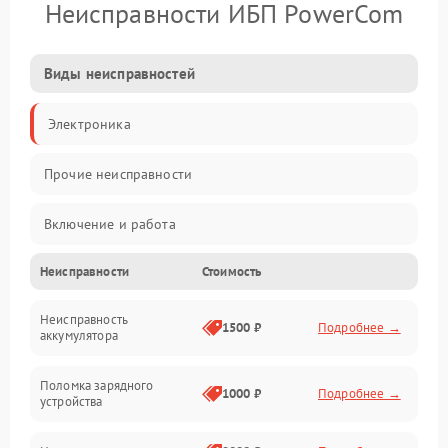
Неисправности ИБП PowerCom
Виды неисправностей
Электроника
Прочие неисправности
Включение и работа
Неисправности
Стоимость
Работа с нагрузкой
Неисправность
Звук и индикация
1500 ₽
Подробнее →
аккумулятора
Питание и режимы
Поломка зарядного
1000 ₽
Подробнее →
устройства
Интерфейсы и связь