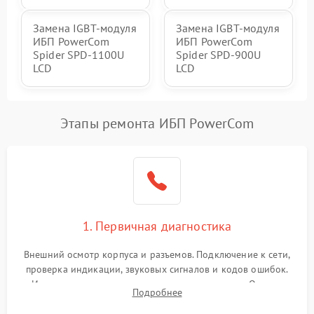
Замена IGBT-модуля
Замена IGBT-модуля
ИБП PowerCom
ИБП PowerCom
Spider SPD-1100U
Spider SPD-900U
LCD
LCD
Этапы ремонта ИБП PowerCom
1. Первичная диагностика
Внешний осмотр корпуса и разъемов. Подключение к сети,
проверка индикации, звуковых сигналов и кодов ошибок.
Измерение входного и выходного напряжения. Оценка
Подробнее
реакции ИБП на отключение основного питания без
нагрузки.