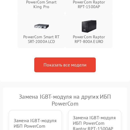
PowerCom Smart
PowerCom Raptor
Неисправность системы
King Pro
RPT-1500AP
1500 ₽
Подробнее →
зарядки
Поломка системы защиты
1000 ₽
Подробнее →
от перегрузок
PowerCom Smart RT
PowerCom Raptor
SRT-2000A LCD
RPT-800A EURO
Неисправность системы
защиты от короткого
1500 ₽
Подробнее →
замыкания
Показать все модели
Повреждение системы
1000 ₽
Подробнее →
защиты от перегрева
Неисправность системы
защиты от
1500 ₽
Подробнее →
перенапряжения
Замена IGBT-модуля на других ИБП
PowerCom
Замена IGBT-модуля
Замена IGBT-модуля
ИБП PowerCom
ИБП PowerCom
Raptor RPT-1500AP