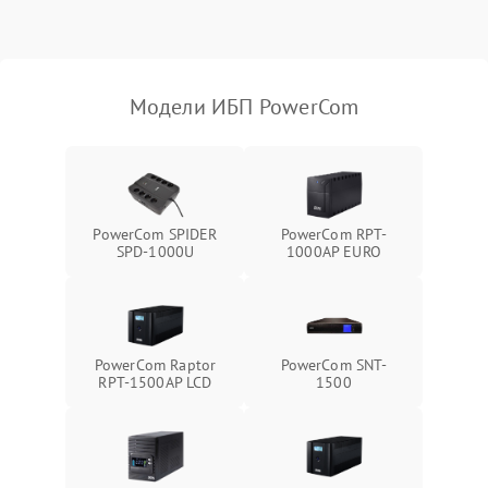
индикаторов
Поломка фильтров
1000 ₽
Подробнее →
(EMI/EMC)
Модели ИБП PowerCom
Неисправность системы
1500 ₽
Подробнее →
защиты
Неисправность системы
2000 ₽
Подробнее →
стабилизации
PowerCom SPIDER
PowerCom RPT-
SPD-1000U
1000AР EURO
Поломка системы
автоматического
1500 ₽
Подробнее →
переключения
Неисправность системы
PowerCom Raptor
PowerCom SNT-
1500 ₽
Подробнее →
мониторинга
RPT-1500AP LCD
1500
Повреждение внутренних
500 ₽
Подробнее →
проводов