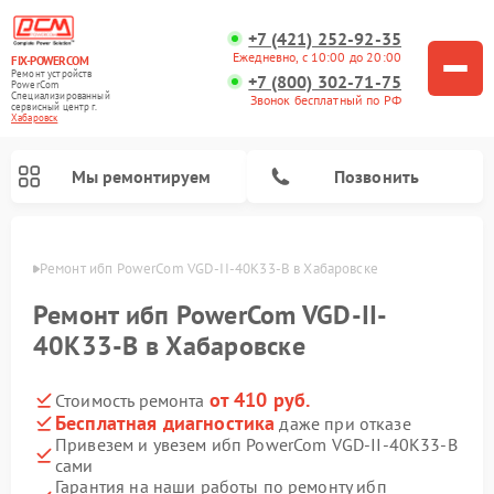
+7 (421) 252-92-35
Ежедневно, с 10:00 до 20:00
FIX-POWERCOM
Ремонт устройств
+7 (800) 302-71-75
PowerCom
Специализированный
Звонок бесплатный по РФ
cервисный центр г.
Хабаровск
Мы ремонтируем
Позвонить
овске
Ремонт ибп PowerCom VGD-II-40K33-B в Хабаровске
Ремонт ибп PowerCom VGD-II-
40K33-B в Хабаровске
от 410 руб.
Стоимость ремонта
Бесплатная диагностика
даже при отказе
Привезем и увезем ибп PowerCom VGD-II-40K33-B
сами
Гарантия на наши работы по ремонту ибп