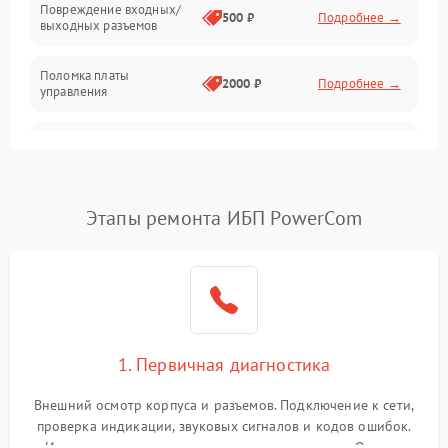
Повреждение входных/
500 ₽
Подробнее →
выходных разъемов
Механические повреждения
Поломка платы
Механика
2000 ₽
Подробнее →
управления
Неисправность
3000 ₽
Подробнее →
трансформатора
Повреждение
Этапы ремонта ИБП PowerCom
500 ₽
Подробнее →
конденсаторов
Поломка предохранителя
100 ₽
Подробнее →
Неисправность системы
1000 ₽
Подробнее →
охлаждения
1. Первичная диагностика
Неисправность
500 ₽
Подробнее →
Внешний осмотр корпуса и разъемов. Подключение к сети,
индикаторов
проверка индикации, звуковых сигналов и кодов ошибок.
Измерение входного и выходного напряжения. Оценка