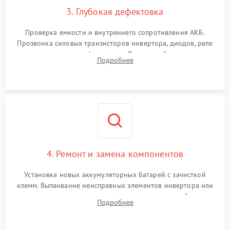
3. Глубокая дефектовка
Поломка системы защиты
1000 ₽
Подробнее →
от перегрузок
Проверка емкости и внутреннего сопротивления АКБ.
Прозвонка силовых транзисторов инвертора, диодов, реле
Неисправность системы
переключения и трансформатора. Визуальный поиск вздутых
Подробнее
защиты от короткого
1500 ₽
Подробнее →
конденсаторов и прогаров на печатной плате.
замыкания
Повреждение системы
1000 ₽
Подробнее →
защиты от перегрева
Неисправность системы
защиты от
1500 ₽
Подробнее →
перенапряжения
4. Ремонт и замена компонентов
Установка новых аккумуляторных батарей с зачисткой
клемм. Выпаивание неисправных элементов инвертора или
цепи зарядки и монтаж новых радиодеталей.
Подробнее
Восстановление поврежденных токоведущих дорожек и
замена реле.