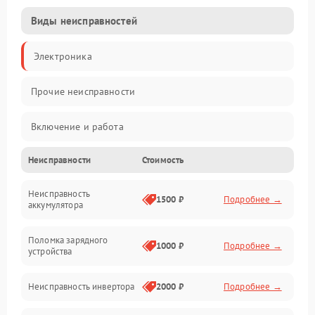
Виды неисправностей
Электроника
Прочие неисправности
Включение и работа
Неисправности
Стоимость
Работа с нагрузкой
Неисправность
Звук и индикация
1500 ₽
Подробнее →
аккумулятора
Питание и режимы
Поломка зарядного
1000 ₽
Подробнее →
устройства
Интерфейсы и связь
Неисправность инвертора
2000 ₽
Подробнее →
Температура и эксплуатация