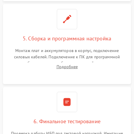
5. Сборка и программная настройка
Монтаж плат и аккумуляторов в корпус, подключение
силовых кабелей. Подключение к ПК для программной
калибровки констант батареи, настройки порогов
Подробнее
срабатывания AVR и сброса счетчиков старения АКБ.
6. Финальное тестирование
Проверка работы ИБП под тестовой нагрузкой. Имитация