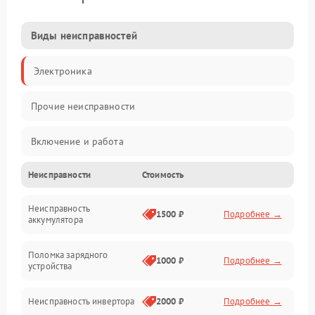
Виды неисправностей
Электроника
Прочие неисправности
Включение и работа
Неисправности
Стоимость
Работа с нагрузкой
Неисправность
Звук и индикация
1500 ₽
Подробнее →
аккумулятора
Питание и режимы
Поломка зарядного
1000 ₽
Подробнее →
устройства
Интерфейсы и связь
Неисправность инвертора
2000 ₽
Подробнее →