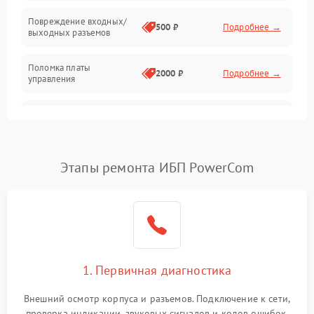
Температура и эксплуатация
Повреждение входных/
500 ₽
Подробнее →
выходных разъемов
Механические повреждения
Поломка платы
Механика
2000 ₽
Подробнее →
управления
Неисправность
3000 ₽
Подробнее →
трансформатора
Повреждение
Этапы ремонта ИБП PowerCom
500 ₽
Подробнее →
конденсаторов
Поломка предохранителя
100 ₽
Подробнее →
Неисправность системы
1000 ₽
Подробнее →
охлаждения
1. Первичная диагностика
Неисправность
500 ₽
Подробнее →
Внешний осмотр корпуса и разъемов. Подключение к сети,
индикаторов
проверка индикации, звуковых сигналов и кодов ошибок.