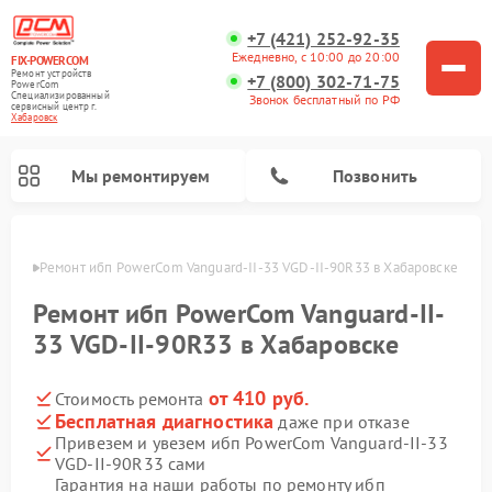
+7 (421) 252-92-35
Ежедневно, с 10:00 до 20:00
FIX-POWERCOM
Ремонт устройств
+7 (800) 302-71-75
PowerCom
Специализированный
Звонок бесплатный по РФ
cервисный центр г.
Хабаровск
Мы ремонтируем
Позвонить
овске
Ремонт ибп PowerCom Vanguard-II-33 VGD-II-90R33 в Хабаровске
Ремонт ибп PowerCom Vanguard-II-
33 VGD-II-90R33 в Хабаровске
от 410 руб.
Стоимость ремонта
Бесплатная диагностика
даже при отказе
Привезем и увезем ибп PowerCom Vanguard-II-33
VGD-II-90R33 сами
Гарантия на наши работы по ремонту ибп