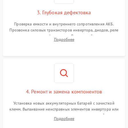
1500 ₽
Подробнее →
зарядки
3. Глубокая дефектовка
Поломка системы защиты
1000 ₽
Подробнее →
от перегрузок
Проверка емкости и внутреннего сопротивления АКБ.
Прозвонка силовых транзисторов инвертора, диодов, реле
Неисправность системы
переключения и трансформатора. Визуальный поиск вздутых
Подробнее
защиты от короткого
1500 ₽
Подробнее →
конденсаторов и прогаров на печатной плате.
замыкания
Повреждение системы
1000 ₽
Подробнее →
защиты от перегрева
Неисправность системы
защиты от
1500 ₽
Подробнее →
перенапряжения
4. Ремонт и замена компонентов
Установка новых аккумуляторных батарей с зачисткой
клемм. Выпаивание неисправных элементов инвертора или
цепи зарядки и монтаж новых радиодеталей.
Подробнее
Восстановление поврежденных токоведущих дорожек и
замена реле.