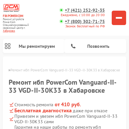
+7 (421) 252-92-35
Ежедневно, с 10:00 до 20:00
FIX-POWERCOM
Ремонт устройств
+7 (800) 302-71-75
PowerCom
Специализированный
Звонок бесплатный по РФ
cервисный центр г.
Хабаровск
Мы ремонтируем
Позвонить
овске
Ремонт ибп PowerCom Vanguard-II-33 VGD-II-30K33 в Хабаровске
Ремонт ибп PowerCom Vanguard-II-
33 VGD-II-30K33 в Хабаровске
от 410 руб.
Стоимость ремонта
Бесплатная диагностика
даже при отказе
Привезем и увезем ибп PowerCom Vanguard-II-33
VGD-II-30K33 сами
Гарантия на наши работы по ремонту ибп