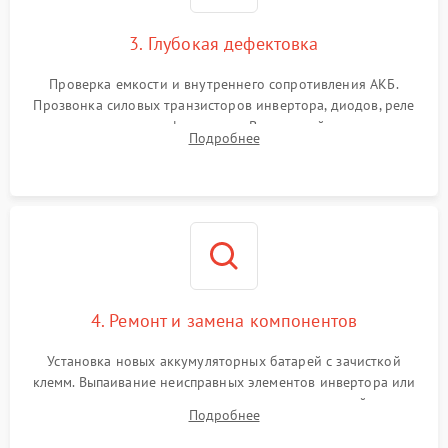
1500 ₽
Подробнее →
зарядки
3. Глубокая дефектовка
Поломка системы защиты
1000 ₽
Подробнее →
от перегрузок
Проверка емкости и внутреннего сопротивления АКБ.
Прозвонка силовых транзисторов инвертора, диодов, реле
Неисправность системы
переключения и трансформатора. Визуальный поиск вздутых
Подробнее
защиты от короткого
1500 ₽
Подробнее →
конденсаторов и прогаров на печатной плате.
замыкания
Повреждение системы
1000 ₽
Подробнее →
защиты от перегрева
Неисправность системы
защиты от
1500 ₽
Подробнее →
перенапряжения
4. Ремонт и замена компонентов
Установка новых аккумуляторных батарей с зачисткой
клемм. Выпаивание неисправных элементов инвертора или
цепи зарядки и монтаж новых радиодеталей.
Подробнее
Восстановление поврежденных токоведущих дорожек и
замена реле.