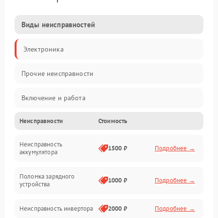
Виды неисправностей
Электроника
Прочие неисправности
Включение и работа
Неисправности
Стоимость
Работа с нагрузкой
Неисправность
Звук и индикация
1500 ₽
Подробнее →
аккумулятора
Питание и режимы
Поломка зарядного
1000 ₽
Подробнее →
устройства
Интерфейсы и связь
Неисправность инвертора
2000 ₽
Подробнее →