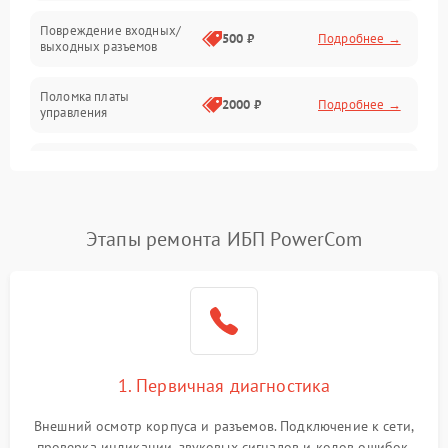
Температура и эксплуатация
Повреждение входных/
500 ₽
Подробнее →
выходных разъемов
Механические повреждения
Поломка платы
Механика
2000 ₽
Подробнее →
управления
Неисправность
3000 ₽
Подробнее →
трансформатора
Повреждение
Этапы ремонта ИБП PowerCom
500 ₽
Подробнее →
конденсаторов
Поломка предохранителя
100 ₽
Подробнее →
Неисправность системы
1000 ₽
Подробнее →
охлаждения
1. Первичная диагностика
Неисправность
500 ₽
Подробнее →
Внешний осмотр корпуса и разъемов. Подключение к сети,
индикаторов
проверка индикации, звуковых сигналов и кодов ошибок.