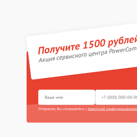
Получите 1500 рубле
Акция сервисного центра PowerCom
Отправляя, Вы соглашаетесь с
политикой конфиденциально