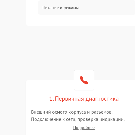
Питание и режимы
Интерфейсы и связь
Температура и эксплуатация
Механические повреждения
Механика
1. Первичная диагностика
Внешний осмотр корпуса и разъемов.
Подключение к сети, проверка индикации,
звуковых сигналов и кодов ошибок. Измерение
Подробнее
входного и выходного напряжения. Оценка