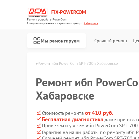
FIX-POWERCOM
Ремонт устройств PowerCom
Специализированный cервисный центр г.
Хабаровск
Мы ремонтируем
Срочный ремонт
Це
erCom в Хабаровске
Ремонт ибп PowerCom SPT-700 в Хабаровске
Ремонт ибп PowerCo
Хабаровске
от 410 руб.
Стоимость ремонта
Бесплатная диагностика
даже при отказ
Привезем и увезем ибп PowerCom SPT-700
Гарантия на наши работы по ремонту ибп
Срочный ремонт ибп PowerCom SPT-700 в 