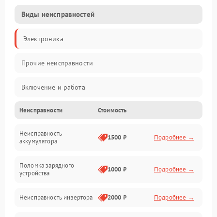
Виды неисправностей
Электроника
Прочие неисправности
Включение и работа
Неисправности
Стоимость
Работа с нагрузкой
Неисправность
Звук и индикация
1500 ₽
Подробнее →
аккумулятора
Питание и режимы
Поломка зарядного
1000 ₽
Подробнее →
устройства
Интерфейсы и связь
Неисправность инвертора
2000 ₽
Подробнее →
Температура и эксплуатация