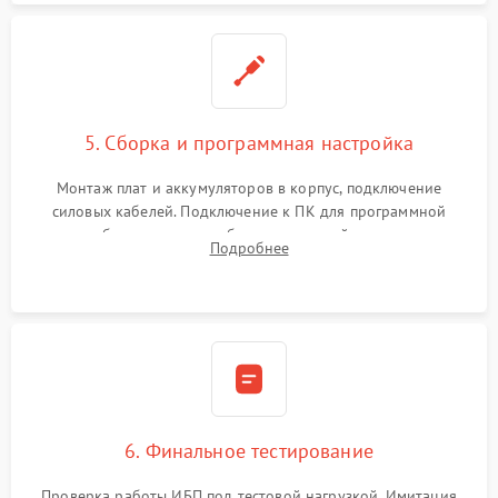
5. Сборка и программная настройка
Монтаж плат и аккумуляторов в корпус, подключение
силовых кабелей. Подключение к ПК для программной
калибровки констант батареи, настройки порогов
Подробнее
срабатывания AVR и сброса счетчиков старения АКБ.
6. Финальное тестирование
Проверка работы ИБП под тестовой нагрузкой. Имитация