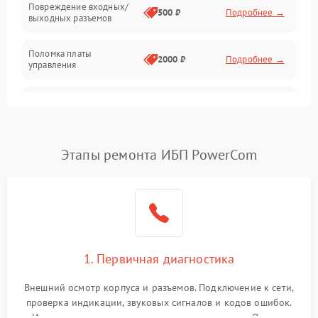
Повреждение входных/
500 ₽
Подробнее →
выходных разъемов
Механические повреждения
Поломка платы
Механика
2000 ₽
Подробнее →
управления
Неисправность
3000 ₽
Подробнее →
трансформатора
Повреждение
Этапы ремонта ИБП PowerCom
500 ₽
Подробнее →
конденсаторов
Поломка предохранителя
100 ₽
Подробнее →
Неисправность системы
1000 ₽
Подробнее →
охлаждения
1. Первичная диагностика
Неисправность
500 ₽
Подробнее →
Внешний осмотр корпуса и разъемов. Подключение к сети,
индикаторов
проверка индикации, звуковых сигналов и кодов ошибок.
Измерение входного и выходного напряжения. Оценка