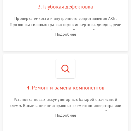
3. Глубокая дефектовка
Поломка системы защиты
1000 ₽
Подробнее →
от перегрузок
Проверка емкости и внутреннего сопротивления АКБ.
Прозвонка силовых транзисторов инвертора, диодов, реле
Неисправность системы
переключения и трансформатора. Визуальный поиск вздутых
Подробнее
защиты от короткого
1500 ₽
Подробнее →
конденсаторов и прогаров на печатной плате.
замыкания
Повреждение системы
1000 ₽
Подробнее →
защиты от перегрева
Неисправность системы
защиты от
1500 ₽
Подробнее →
перенапряжения
4. Ремонт и замена компонентов
Установка новых аккумуляторных батарей с зачисткой
клемм. Выпаивание неисправных элементов инвертора или
цепи зарядки и монтаж новых радиодеталей.
Подробнее
Восстановление поврежденных токоведущих дорожек и
замена реле.