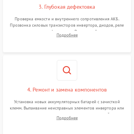
3. Глубокая дефектовка
Поломка системы защиты
1000 ₽
Подробнее →
от перегрузок
Проверка емкости и внутреннего сопротивления АКБ.
Прозвонка силовых транзисторов инвертора, диодов, реле
Неисправность системы
переключения и трансформатора. Визуальный поиск вздутых
Подробнее
защиты от короткого
1500 ₽
Подробнее →
конденсаторов и прогаров на печатной плате.
замыкания
Повреждение системы
1000 ₽
Подробнее →
защиты от перегрева
Неисправность системы
защиты от
1500 ₽
Подробнее →
перенапряжения
4. Ремонт и замена компонентов
Установка новых аккумуляторных батарей с зачисткой
клемм. Выпаивание неисправных элементов инвертора или
цепи зарядки и монтаж новых радиодеталей.
Подробнее
Восстановление поврежденных токоведущих дорожек и
замена реле.