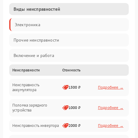
Виды неисправностей
Электроника
Прочие неисправности
Включение и работа
Неисправности
Стоимость
Работа с нагрузкой
Неисправность
Звук и индикация
1500 ₽
Подробнее →
аккумулятора
Питание и режимы
Поломка зарядного
1000 ₽
Подробнее →
устройства
Интерфейсы и связь
Неисправность инвертора
2000 ₽
Подробнее →
Температура и эксплуатация