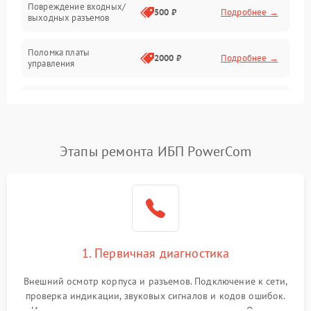
Повреждение входных/
500 ₽
Подробнее →
выходных разъемов
Механические повреждения
Поломка платы
Механика
2000 ₽
Подробнее →
управления
Неисправность
3000 ₽
Подробнее →
трансформатора
Повреждение
Этапы ремонта ИБП PowerCom
500 ₽
Подробнее →
конденсаторов
Поломка предохранителя
100 ₽
Подробнее →
Неисправность системы
1000 ₽
Подробнее →
охлаждения
1. Первичная диагностика
Неисправность
500 ₽
Подробнее →
Внешний осмотр корпуса и разъемов. Подключение к сети,
индикаторов
проверка индикации, звуковых сигналов и кодов ошибок.
Измерение входного и выходного напряжения. Оценка