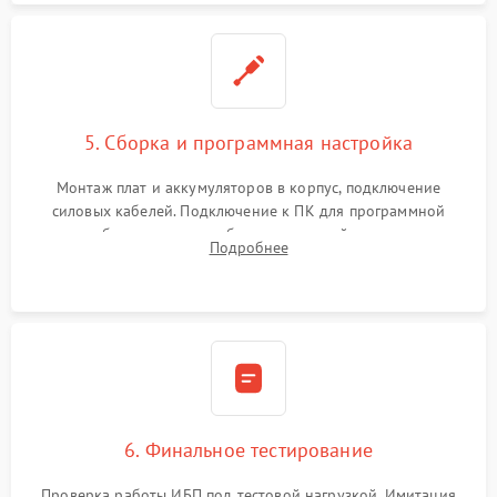
5. Сборка и программная настройка
Монтаж плат и аккумуляторов в корпус, подключение
силовых кабелей. Подключение к ПК для программной
калибровки констант батареи, настройки порогов
Подробнее
срабатывания AVR и сброса счетчиков старения АКБ.
6. Финальное тестирование
Проверка работы ИБП под тестовой нагрузкой. Имитация