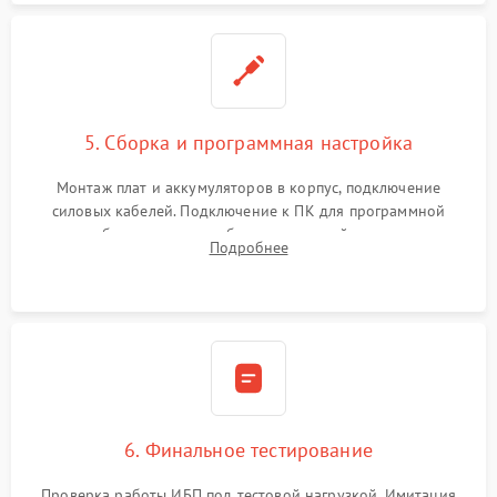
5. Сборка и программная настройка
Монтаж плат и аккумуляторов в корпус, подключение
силовых кабелей. Подключение к ПК для программной
калибровки констант батареи, настройки порогов
Подробнее
срабатывания AVR и сброса счетчиков старения АКБ.
6. Финальное тестирование
Проверка работы ИБП под тестовой нагрузкой. Имитация