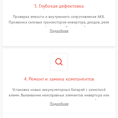
3. Глубокая дефектовка
Поломка системы защиты
1000 ₽
Подробнее →
от перегрузок
Проверка емкости и внутреннего сопротивления АКБ.
Прозвонка силовых транзисторов инвертора, диодов, реле
Неисправность системы
переключения и трансформатора. Визуальный поиск вздутых
Подробнее
защиты от короткого
1500 ₽
Подробнее →
конденсаторов и прогаров на печатной плате.
замыкания
Повреждение системы
1000 ₽
Подробнее →
защиты от перегрева
Неисправность системы
защиты от
1500 ₽
Подробнее →
перенапряжения
4. Ремонт и замена компонентов
Установка новых аккумуляторных батарей с зачисткой
клемм. Выпаивание неисправных элементов инвертора или
цепи зарядки и монтаж новых радиодеталей.
Подробнее
Восстановление поврежденных токоведущих дорожек и
замена реле.