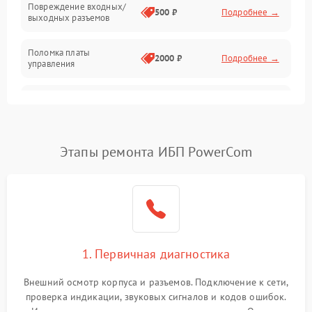
Повреждение входных/
500 ₽
Подробнее →
выходных разъемов
Механические повреждения
Поломка платы
Механика
2000 ₽
Подробнее →
управления
Неисправность
3000 ₽
Подробнее →
трансформатора
Повреждение
Этапы ремонта ИБП PowerCom
500 ₽
Подробнее →
конденсаторов
Поломка предохранителя
100 ₽
Подробнее →
Неисправность системы
1000 ₽
Подробнее →
охлаждения
1. Первичная диагностика
Неисправность
500 ₽
Подробнее →
Внешний осмотр корпуса и разъемов. Подключение к сети,
индикаторов
проверка индикации, звуковых сигналов и кодов ошибок.
Измерение входного и выходного напряжения. Оценка