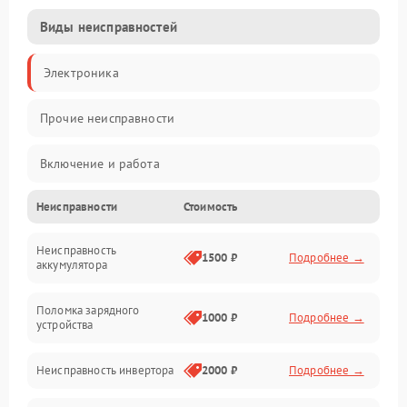
Виды неисправностей
Электроника
Прочие неисправности
Включение и работа
Неисправности
Стоимость
Работа с нагрузкой
Неисправность
Звук и индикация
1500 ₽
Подробнее →
аккумулятора
Питание и режимы
Поломка зарядного
1000 ₽
Подробнее →
устройства
Интерфейсы и связь
Неисправность инвертора
2000 ₽
Подробнее →
Температура и эксплуатация