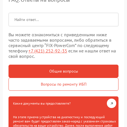
Вы можете ознакомиться с приведенными ниже
часто задаваемыми вопросами, либо обратиться в
сервисный центр “FIX-PowerCom” по следующему
телефону
+7 (421) 252-92-35
если не нашли ответ на
свой вопрос.
Общие вопросы
Вопросы по ремонту ИБП
Какие документы вы предоставляете?
На этапе приема устройства на диагностику и последующий
ремонт вам будет предоставлен заказ-наряд с указанием страховых
обязательств на ваше устройство. Далее, после выполнения работ