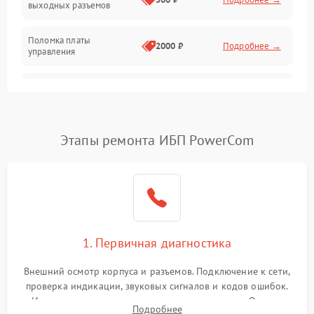
выходных разъемов
Механические повреждения
Поломка платы
Механика
2000 ₽
Подробнее →
управления
Неисправность
3000 ₽
Подробнее →
трансформатора
Повреждение
Этапы ремонта ИБП PowerCom
500 ₽
Подробнее →
конденсаторов
Поломка предохранителя
100 ₽
Подробнее →
Неисправность системы
1000 ₽
Подробнее →
охлаждения
1. Первичная диагностика
Неисправность
500 ₽
Подробнее →
Внешний осмотр корпуса и разъемов. Подключение к сети,
индикаторов
проверка индикации, звуковых сигналов и кодов ошибок.
Измерение входного и выходного напряжения. Оценка
Поломка фильтров
Подробнее
1000 ₽
Подробнее →