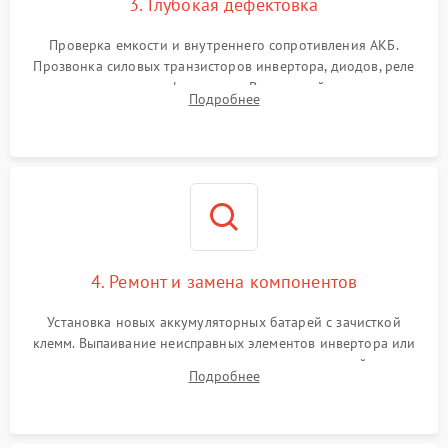
3. Глубокая дефектовка
Поломка системы защиты
1000 ₽
Подробнее →
от перегрузок
Проверка емкости и внутреннего сопротивления АКБ.
Прозвонка силовых транзисторов инвертора, диодов, реле
Неисправность системы
переключения и трансформатора. Визуальный поиск вздутых
Подробнее
защиты от короткого
1500 ₽
Подробнее →
конденсаторов и прогаров на печатной плате.
замыкания
Повреждение системы
1000 ₽
Подробнее →
защиты от перегрева
Неисправность системы
защиты от
1500 ₽
Подробнее →
перенапряжения
4. Ремонт и замена компонентов
Установка новых аккумуляторных батарей с зачисткой
клемм. Выпаивание неисправных элементов инвертора или
цепи зарядки и монтаж новых радиодеталей.
Подробнее
Восстановление поврежденных токоведущих дорожек и
замена реле.