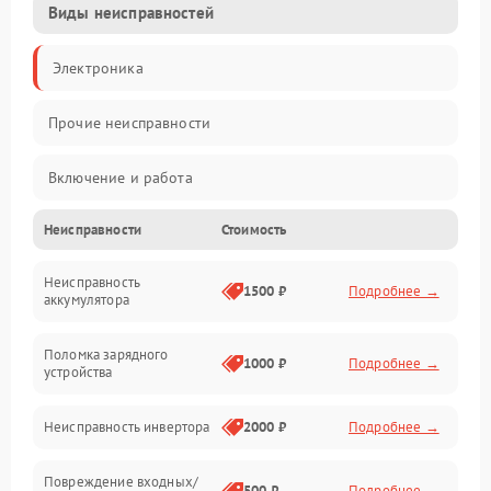
Виды неисправностей
Электроника
Прочие неисправности
Включение и работа
Неисправности
Стоимость
Работа с нагрузкой
Неисправность
Звук и индикация
1500 ₽
Подробнее →
аккумулятора
Питание и режимы
Поломка зарядного
1000 ₽
Подробнее →
устройства
Интерфейсы и связь
Неисправность инвертора
2000 ₽
Подробнее →
Температура и эксплуатация
Повреждение входных/
500 ₽
Подробнее →