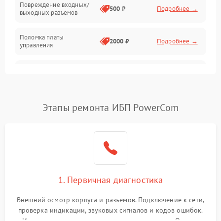
Повреждение входных/
500 ₽
Подробнее →
выходных разъемов
Механические повреждения
Поломка платы
Механика
2000 ₽
Подробнее →
управления
Неисправность
3000 ₽
Подробнее →
трансформатора
Повреждение
Этапы ремонта ИБП PowerCom
500 ₽
Подробнее →
конденсаторов
Поломка предохранителя
100 ₽
Подробнее →
Неисправность системы
1000 ₽
Подробнее →
охлаждения
1. Первичная диагностика
Неисправность
500 ₽
Подробнее →
Внешний осмотр корпуса и разъемов. Подключение к сети,
индикаторов
проверка индикации, звуковых сигналов и кодов ошибок.
Измерение входного и выходного напряжения. Оценка