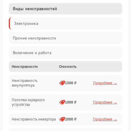
Виды неисправностей
Электроника
Прочие неисправности
Включение и работа
Неисправности
Стоимость
Работа с нагрузкой
Неисправность
Звук и индикация
1500 ₽
Подробнее →
аккумулятора
Питание и режимы
Поломка зарядного
1000 ₽
Подробнее →
устройства
Интерфейсы и связь
Неисправность инвертора
2000 ₽
Подробнее →
Температура и эксплуатация