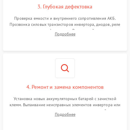
3. Глубокая дефектовка
Поломка системы защиты
1000 ₽
Подробнее →
от перегрузок
Проверка емкости и внутреннего сопротивления АКБ.
Прозвонка силовых транзисторов инвертора, диодов, реле
Неисправность системы
переключения и трансформатора. Визуальный поиск вздутых
Подробнее
защиты от короткого
1500 ₽
Подробнее →
конденсаторов и прогаров на печатной плате.
замыкания
Повреждение системы
1000 ₽
Подробнее →
защиты от перегрева
Неисправность системы
защиты от
1500 ₽
Подробнее →
перенапряжения
4. Ремонт и замена компонентов
Установка новых аккумуляторных батарей с зачисткой
клемм. Выпаивание неисправных элементов инвертора или
цепи зарядки и монтаж новых радиодеталей.
Подробнее
Восстановление поврежденных токоведущих дорожек и
замена реле.