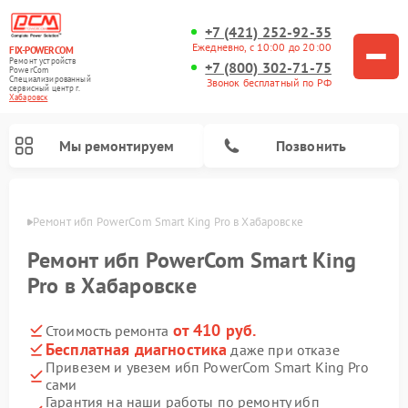
+7 (421) 252-92-35
Ежедневно, с 10:00 до 20:00
FIX-POWERCOM
Ремонт устройств
+7 (800) 302-71-75
PowerCom
Специализированный
Звонок бесплатный по РФ
cервисный центр г.
Хабаровск
Мы ремонтируем
Позвонить
овске
Ремонт ибп PowerCom Smart King Pro в Хабаровске
Ремонт ибп PowerCom Smart King
Pro в Хабаровске
от 410 руб.
Стоимость ремонта
Бесплатная диагностика
даже при отказе
Привезем и увезем ибп PowerCom Smart King Pro
сами
Гарантия на наши работы по ремонту ибп