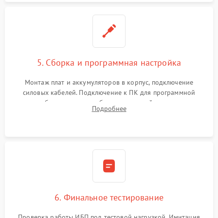
5. Сборка и программная настройка
Монтаж плат и аккумуляторов в корпус, подключение
силовых кабелей. Подключение к ПК для программной
калибровки констант батареи, настройки порогов
Подробнее
срабатывания AVR и сброса счетчиков старения АКБ.
6. Финальное тестирование
Проверка работы ИБП под тестовой нагрузкой. Имитация