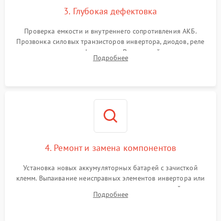
3. Глубокая дефектовка
Поломка системы защиты
1000 ₽
Подробнее →
от перегрузок
Проверка емкости и внутреннего сопротивления АКБ.
Прозвонка силовых транзисторов инвертора, диодов, реле
Неисправность системы
переключения и трансформатора. Визуальный поиск вздутых
Подробнее
защиты от короткого
1500 ₽
Подробнее →
конденсаторов и прогаров на печатной плате.
замыкания
Повреждение системы
1000 ₽
Подробнее →
защиты от перегрева
Неисправность системы
защиты от
1500 ₽
Подробнее →
перенапряжения
4. Ремонт и замена компонентов
Установка новых аккумуляторных батарей с зачисткой
клемм. Выпаивание неисправных элементов инвертора или
цепи зарядки и монтаж новых радиодеталей.
Подробнее
Восстановление поврежденных токоведущих дорожек и
замена реле.