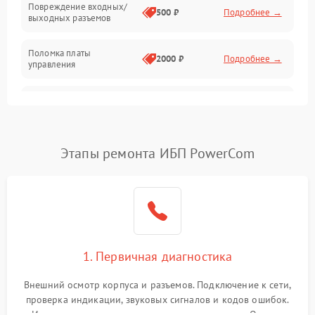
Повреждение входных/
500 ₽
Подробнее →
выходных разъемов
Механические повреждения
Поломка платы
Механика
2000 ₽
Подробнее →
управления
Неисправность
3000 ₽
Подробнее →
трансформатора
Повреждение
Этапы ремонта ИБП PowerCom
500 ₽
Подробнее →
конденсаторов
Поломка предохранителя
100 ₽
Подробнее →
Неисправность системы
1000 ₽
Подробнее →
охлаждения
1. Первичная диагностика
Неисправность
500 ₽
Подробнее →
Внешний осмотр корпуса и разъемов. Подключение к сети,
индикаторов
проверка индикации, звуковых сигналов и кодов ошибок.
Измерение входного и выходного напряжения. Оценка