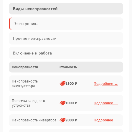
Виды неисправностей
Электроника
Прочие неисправности
Включение и работа
Неисправности
Стоимость
Работа с нагрузкой
Неисправность
Звук и индикация
1500 ₽
Подробнее →
аккумулятора
Питание и режимы
Поломка зарядного
1000 ₽
Подробнее →
устройства
Интерфейсы и связь
Неисправность инвертора
2000 ₽
Подробнее →
Температура и эксплуатация