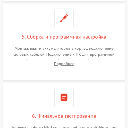
5. Сборка и программная настройка
Монтаж плат и аккумуляторов в корпус, подключение
силовых кабелей. Подключение к ПК для программной
калибровки констант батареи, настройки порогов
Подробнее
срабатывания AVR и сброса счетчиков старения АКБ.
6. Финальное тестирование
Проверка работы ИБП под тестовой нагрузкой. Имитация