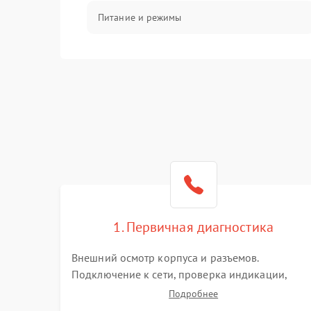
Питание и режимы
Интерфейсы и связь
Температура и эксплуатация
Механические повреждения
Механика
1. Первичная диагностика
Внешний осмотр корпуса и разъемов.
Подключение к сети, проверка индикации,
звуковых сигналов и кодов ошибок. Измерение
Подробнее
входного и выходного напряжения. Оценка