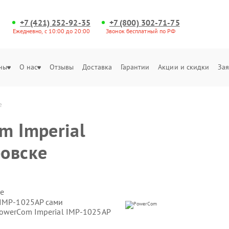
+7 (421) 252-92-35
+7 (800) 302-71-75
Ежедневно, с 10:00 до 20:00
Звонок бесплатный по РФ
ны
О нас
Отзывы
Доставка
Гарантии
Акции и скидки
Зая
е
m Imperial
овске
е
 IMP-1025AP сами
PowerCom Imperial IMP-1025AP