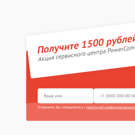
Получите 1500 рубле
Акция сервисного центра PowerCom
Отправляя, Вы соглашаетесь с
политикой конфиденциально