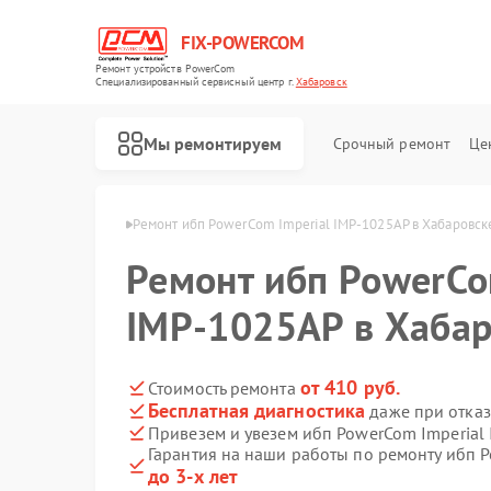
FIX-POWERCOM
Ремонт устройств PowerCom
Специализированный cервисный центр г.
Хабаровск
Мы ремонтируем
Срочный ремонт
Це
erCom в Хабаровске
Ремонт ибп PowerCom Imperial IMP-1025AP в Хабаровск
Ремонт ибп PowerCo
IMP-1025AP в Хабар
от 410 руб.
Стоимость ремонта
Бесплатная диагностика
даже при отказ
Привезем и увезем ибп PowerCom Imperial
Гарантия на наши работы по ремонту ибп 
до 3-х лет