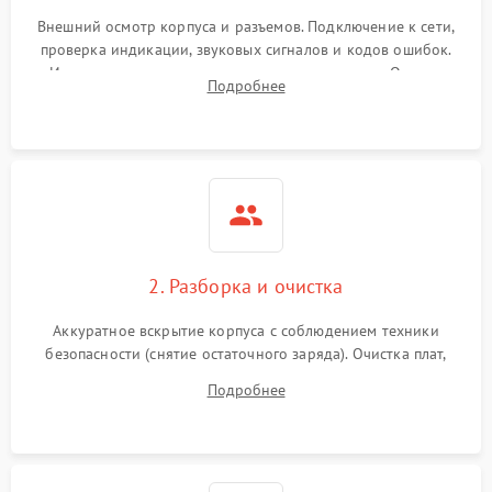
Внешний осмотр корпуса и разъемов. Подключение к сети,
проверка индикации, звуковых сигналов и кодов ошибок.
Измерение входного и выходного напряжения. Оценка
Подробнее
реакции ИБП на отключение основного питания без
нагрузки.
2. Разборка и очистка
Аккуратное вскрытие корпуса с соблюдением техники
безопасности (снятие остаточного заряда). Очистка плат,
радиаторов и кулеров от пыли с помощью сжатого воздуха
Подробнее
и кистей для предотвращения перегрева и замыканий.