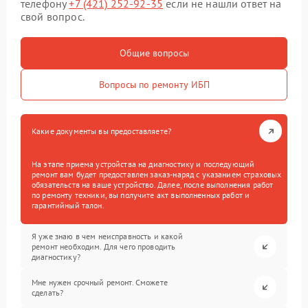
телефону
+7 (421) 252-92-35
если не нашли ответ на
свой вопрос.
Общие вопросы
Вопросы по ремонту ИБП
Какие документы вы предоставляете?
На этапе приема устройства на диагностику и последующий
ремонт вам будет предоставлен заказ-наряд с указанием страховых
обязательств на ваше устройство. Далее, после выполнения работ
по ремонту техники, вы получите акт выполненных работ и
гарантийный талон.
Я уже знаю в чем неисправность и какой
ремонт необходим. Для чего проводить
диагностику?
Мне нужен срочный ремонт. Сможете
сделать?