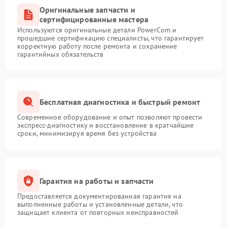
Оригинальные запчасти и
Поломка системы
сертифицированные мастера
автоматического
1500 ₽
Подробнее →
переключения
Используются оригинальные детали PowerCom и
прошедшие сертификацию специалисты, что гарантирует
корректную работу после ремонта и сохранение
Неисправность системы
гарантийных обязательств
1500 ₽
Подробнее →
мониторинга
Повреждение внутренних
500 ₽
Подробнее →
проводов
Бесплатная диагностика и быстрый ремонт
Современное оборудование и опыт позволяют провести
Неисправность системы
1500 ₽
Подробнее →
экспресс-диагностику и восстановление в кратчайшие
зарядки
сроки, минимизируя время без устройства
Поломка системы защиты
1000 ₽
Подробнее →
от перегрузок
Гарантия на работы и запчасти
Неисправность системы
защиты от короткого
1500 ₽
Подробнее →
Предоставляется документированная гарантия на
замыкания
выполненные работы и установленные детали, что
защищает клиента от повторных неисправностей