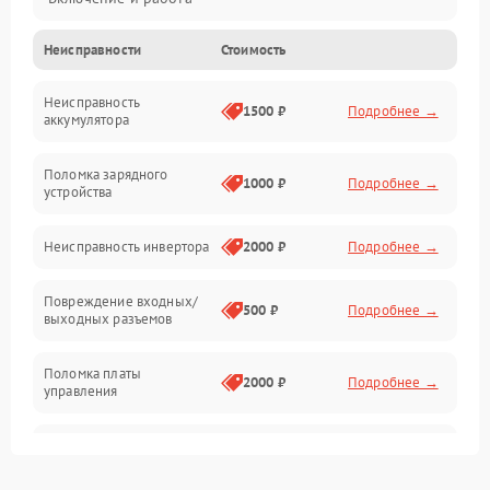
Неисправности
Стоимость
Работа с нагрузкой
Неисправность
Звук и индикация
1500 ₽
Подробнее →
аккумулятора
Питание и режимы
Поломка зарядного
1000 ₽
Подробнее →
устройства
Интерфейсы и связь
Неисправность инвертора
2000 ₽
Подробнее →
Температура и эксплуатация
Повреждение входных/
500 ₽
Подробнее →
выходных разъемов
Механические повреждения
Поломка платы
Механика
2000 ₽
Подробнее →
управления
Неисправность
3000 ₽
Подробнее →
трансформатора