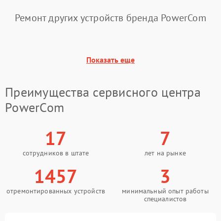
Повреждение
Ремонт других устройств бренда PowerCom
500 ₽
Подробнее →
конденсаторов
Поломка предохранителя
100 ₽
Подробнее →
Показать еще
Неисправность системы
1000 ₽
Подробнее →
охлаждения
Преимущества сервисного центра
Неисправность
PowerCom
500 ₽
Подробнее →
индикаторов
17
7
Поломка фильтров
1000 ₽
Подробнее →
(EMI/EMC)
сотрудников в штате
лет на рынке
Неисправность системы
1457
3
1500 ₽
Подробнее →
защиты
отремонтированных устройств
минимальный опыт работы
специалистов
Неисправность системы
2000 ₽
Подробнее →
стабилизации