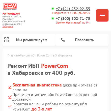
+7 (421) 252-92-35
Ежедневно, с 10:00 до 20:00
FIX-POWERCOM
Ремонт устройств
+7 (800) 302-71-75
PowerCom
Специализированный
Звонок бесплатный по РФ
cервисный центр г.
Хабаровск
Мы ремонтируем
Позвонить
Главная
Ремонт ибп PowerCom в Хабаровске
Ремонт ИБП
PowerCom
в Хабаровске от 400 руб.
Бесплатная диагностика
даже при отказе от
ремонта
Привезем и увезем ибп PowerCom собственной
доставкой
Гарантия на наши работы по ремонту ибп
до 3-х лет
PowerCom