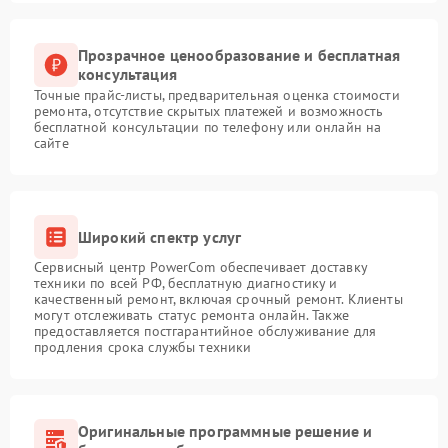
Повреждение системы
1000 ₽
Подробнее →
защиты от перегрева
Прозрачное ценообразование и бесплатная
Неисправность системы
консультация
защиты от
1500 ₽
Подробнее →
Точные прайс-листы, предварительная оценка стоимости
перенапряжения
ремонта, отсутствие скрытых платежей и возможность
бесплатной консультации по телефону или онлайн на
сайте
Широкий спектр услуг
Сервисный центр PowerCom обеспечивает доставку
техники по всей РФ, бесплатную диагностику и
качественный ремонт, включая срочный ремонт. Клиенты
могут отслеживать статус ремонта онлайн. Также
предоставляется постгарантийное обслуживание для
продления срока службы техники
Оригинальные программные решение и